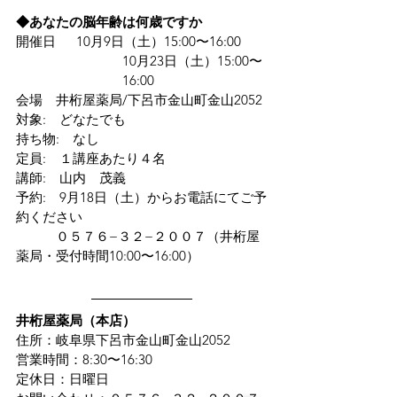
◆あなたの脳年齢は何歳ですか
開催日　  10月9日（土）15:00〜16:00
10月23日（土）15:00〜
16:00
会場　井桁屋薬局/下呂市金山町金山2052
対象:　どなたでも
持ち物:　なし
定員:　１講座あたり４名
講師:　山内　茂義
予約:　9月18日（土）からお電話にてご予
約ください
　　　０５７６−３２−２００７（井桁屋
薬局・受付時間10:00〜16:00）
井桁屋薬局（本店）
住所：岐阜県下呂市金山町金山2052
営業時間：8:30〜16:30
定休日：日曜日