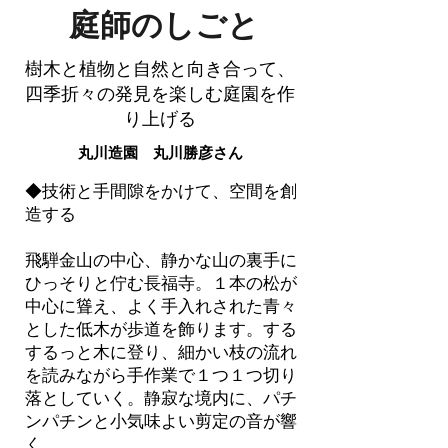
庭師のしごと
樹木と植物と自然と向き合って、
四季折々の発見を楽しむ庭園を作
り上げる
丸川造園 丸川勝彦さん
◆技術と手間隙をかけて、空間を創
造する
飛騨金山の中心、静かな山の裏手に
ひっそりと佇む長福寺。１本の松が
中心に聳え、よく手入れされた青々
とした低木が歩道を飾ります。する
するっと木に登り、細かい枝の流れ
を読みながら手作業で１つ１つ切り
落としていく。静寂な境内に、パチ
ンパチンと小気味よい剪定の音が響
く。