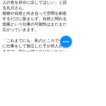
人の色を存分に出してほしい」と語
る丸川さん。
植物や自然と向き合って空間を創造
するだけに留まらず、自然と関わる
造園という仕事の可能性はまだまだ
広がっていきます。
「これまでにも、私のところで一緒
に仕事をして独立した子が何人かい
るので、何か一緒にやりたいねとい
う話をしています。私もまだ京都で
修行していた頃、同業の仲間ができ
てこんなことができたら面白いなと
いう話をいつもしていました。そん
な仲間と40年を経た今、また集まっ
たらとんでもないことができるんじ
ゃないかと思います。若い方にも、
そんな経験がして欲しい、その手助
けができれば嬉しいです。きちんと
収益を得るための最低限の基盤を作