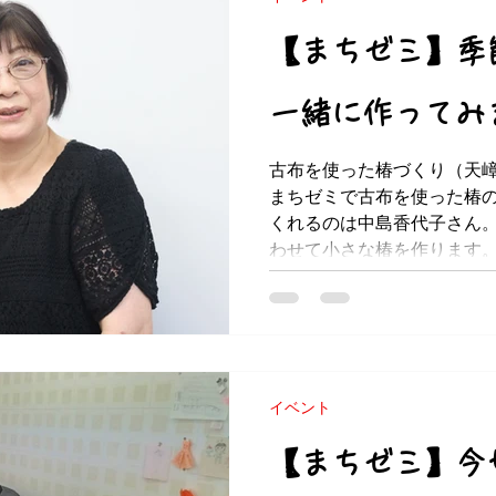
【まちゼミ】季
一緒に作ってみ
古布を使った椿づくり（天
まちゼミで古布を使った椿
くれるのは中島香代子さん。
わせて小さな椿を作ります
いくつか作ってつるし飾りにし
イベント
【まちゼミ】今