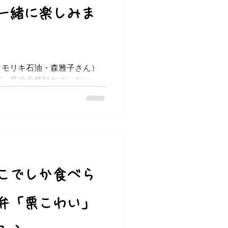
一緒に楽しみま
（モリキ石油・森雅子さん）
ど、最近全然触れていない」
ど、もうこの年からじゃ難し
習ってみたかったけど、弾け
不安」という人に、ぜひ参加
こでしか食べら
弁「栗こわい」