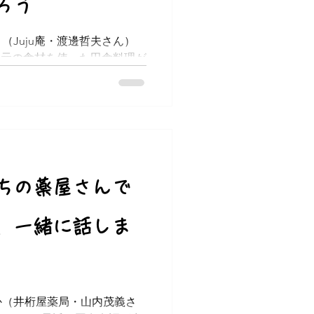
ろう
（Juju庵・渡邊哲夫さん）
、地元の食材を使った田舎料理が
田笹洞の、のどかな山の中に
業は主に春と秋の期間限定で
がギュッと詰まった料理を提
ちの薬屋さんで
、一緒に話しま
か（井桁屋薬局・山内茂義さ