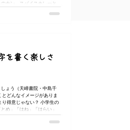
ちのナン。スパイスカレーと
おうちで作れるの？と思うか
外と簡単にできちゃうんで
り方を教えてくれるのはコム
字を書く楽しさ
ましょう（天嶂書院・中島千
くとどんなイメージがありま
まり得意じゃない？ 小学生の
「とめ」「はね」「はらい」
書で整ったきれいな文字を書