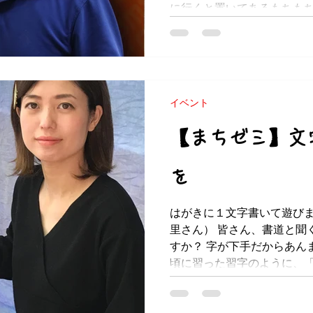
に行くと置いてあるもちも
よく合いますよね。 ナンて
もしれませんが、これが意
す。 まちゼミで、ナンの作
ズの鎌倉庄司さん。飛...
イベント
【まちゼミ】文
を
はがきに１文字書いて遊び
里さん） 皆さん、書道と聞
すか？ 字が下手だからあん
頃に習った習字のように、
を使って、きちんとした楷
くもの、というイメ...