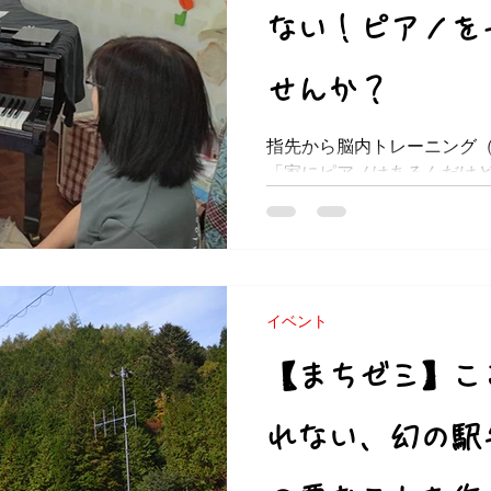
ない！ピアノを
せんか？
指先から脳内トレーニング
「家にピアノはあるんだけ
「ピアノを弾いてみたいけ
いかな」 「一度はピアノを
るか分からないしなんだか
してみてほしいのが...
イベント
【まちゼミ】こ
れない、幻の駅