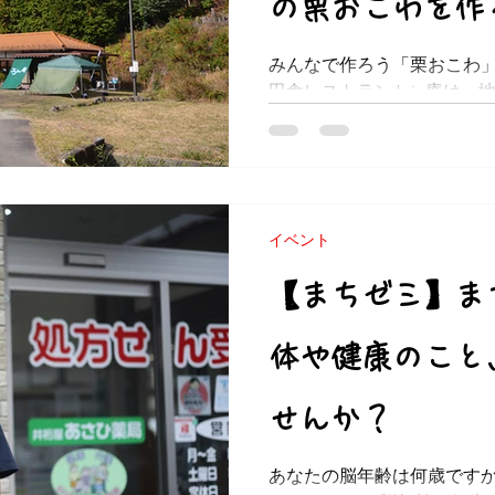
の栗おこわを作
みんなで作ろう「栗おこわ」
田舎レストランJuju庵は
食べられるレストラン。菅
ポツンと建っています。営
すが、飛騨金山の食の魅力
供しています...
イベント
【まちゼミ】ま
体や健康のこと
せんか？
あなたの脳年齢は何歳です